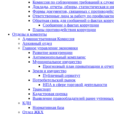
Комиссия по соблюдению требований к служ
Доклады, отчеты, обзоры, статистическая и 
Формы документов, связанных с противодейс
Ответственные лица за работу по профилакт
Обратная связь для сообщений о фактах корр
Сообщение о фактах коррупции
Планы противодействия коррупции
Отделы и комитеты
Административная Комиссия
Архивный отдел
Главное управление экономики
Развитие конкуренции
Антимонопольный комплаенс
Муниципальное имущество
Прогнозный план приватизации и отчет
Земля и имущество
Публичный сервитут
Потребительский рынок
НПА в сфере торговой деятельности
Транспорт
Кадастровая оценка
Выявление правообладателей ранее учтенных 
КДН
Нормативная база
Отдел ЖКХ