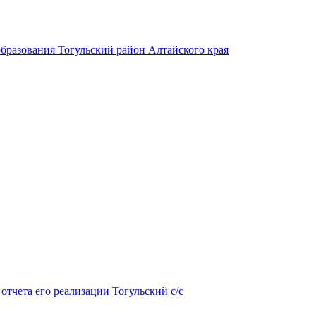
бразования Тогульский район Алтайского края
тчета его реализации Тогульский с/с