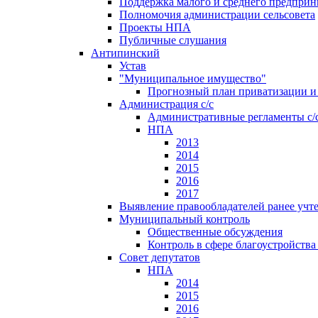
Поддержка малого и среднего предприн
Полномочия администрации сельсовета
Проекты НПА
Публичные слушания
Антипинский
Устав
"Муниципальное имущество"
Прогнозный план приватизации и 
Администрация с/с
Административные регламенты с/
НПА
2013
2014
2015
2016
2017
Выявление правообладателей ранее учт
Муниципальный контроль
Общественные обсуждения
Контроль в сфере благоустройств
Совет депутатов
НПА
2014
2015
2016