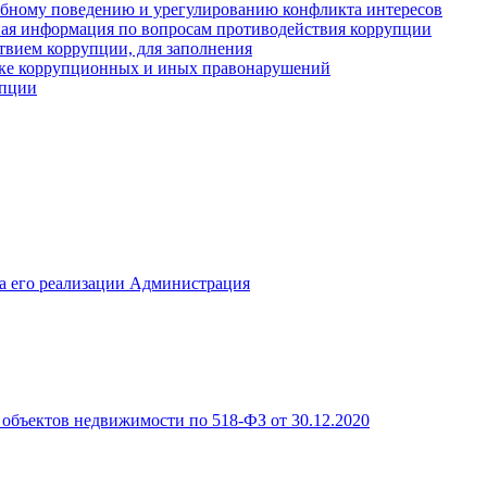
ебному поведению и урегулированию конфликта интересов
иная информация по вопросам противодействия коррупции
твием коррупции, для заполнения
ике коррупционных и иных правонарушений
упции
а его реализации Администрация
объектов недвижимости по 518-ФЗ от 30.12.2020