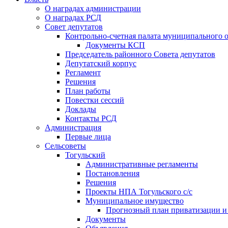
О наградах администрации
О наградах РСД
Совет депутатов
Контрольно-счетная палата муниципального о
Документы КСП
Председатель районного Совета депутатов
Депутатский корпус
Регламент
Решения
План работы
Повестки сессий
Доклады
Контакты РСД
Администрация
Первые лица
Сельсоветы
Тогульский
Административные регламенты
Постановления
Решения
Проекты НПА Тогульского с/с
Муниципальное имущество
Прогнозный план приватизации и о
Документы