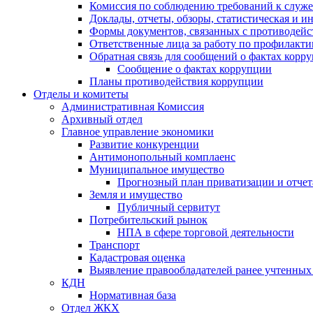
Комиссия по соблюдению требований к служ
Доклады, отчеты, обзоры, статистическая и 
Формы документов, связанных с противодейс
Ответственные лица за работу по профилакт
Обратная связь для сообщений о фактах корр
Сообщение о фактах коррупции
Планы противодействия коррупции
Отделы и комитеты
Административная Комиссия
Архивный отдел
Главное управление экономики
Развитие конкуренции
Антимонопольный комплаенс
Муниципальное имущество
Прогнозный план приватизации и отчет
Земля и имущество
Публичный сервитут
Потребительский рынок
НПА в сфере торговой деятельности
Транспорт
Кадастровая оценка
Выявление правообладателей ранее учтенных 
КДН
Нормативная база
Отдел ЖКХ