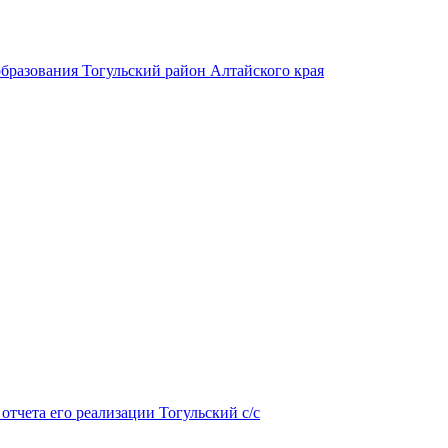
бразования Тогульский район Алтайского края
тчета его реализации Тогульский с/с