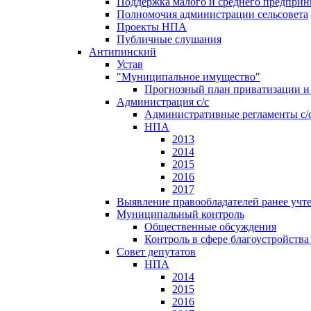
Поддержка малого и среднего предприн
Полномочия администрации сельсовета
Проекты НПА
Публичные слушания
Антипинский
Устав
"Муниципальное имущество"
Прогнозный план приватизации и 
Администрация с/с
Административные регламенты с/
НПА
2013
2014
2015
2016
2017
Выявление правообладателей ранее учт
Муниципальный контроль
Общественные обсуждения
Контроль в сфере благоустройств
Совет депутатов
НПА
2014
2015
2016