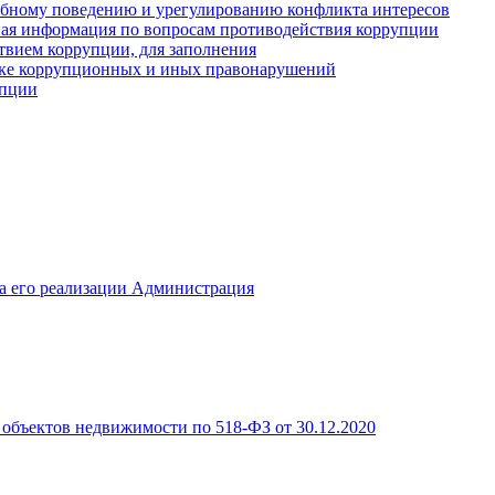
ебному поведению и урегулированию конфликта интересов
иная информация по вопросам противодействия коррупции
твием коррупции, для заполнения
ике коррупционных и иных правонарушений
упции
а его реализации Администрация
объектов недвижимости по 518-ФЗ от 30.12.2020