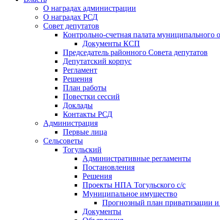
О наградах администрации
О наградах РСД
Совет депутатов
Контрольно-счетная палата муниципального о
Документы КСП
Председатель районного Совета депутатов
Депутатский корпус
Регламент
Решения
План работы
Повестки сессий
Доклады
Контакты РСД
Администрация
Первые лица
Сельсоветы
Тогульский
Административные регламенты
Постановления
Решения
Проекты НПА Тогульского с/с
Муниципальное имущество
Прогнозный план приватизации и о
Документы