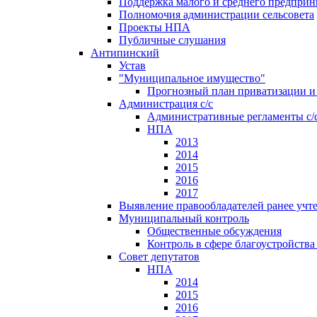
Поддержка малого и среднего предприн
Полномочия администрации сельсовета
Проекты НПА
Публичные слушания
Антипинский
Устав
"Муниципальное имущество"
Прогнозный план приватизации и 
Администрация с/с
Административные регламенты с/
НПА
2013
2014
2015
2016
2017
Выявление правообладателей ранее учт
Муниципальный контроль
Общественные обсуждения
Контроль в сфере благоустройств
Совет депутатов
НПА
2014
2015
2016