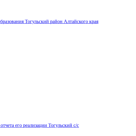
бразования Тогульский район Алтайского края
тчета его реализации Тогульский с/с