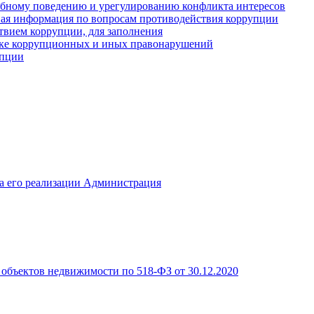
ебному поведению и урегулированию конфликта интересов
иная информация по вопросам противодействия коррупции
твием коррупции, для заполнения
ике коррупционных и иных правонарушений
упции
а его реализации Администрация
объектов недвижимости по 518-ФЗ от 30.12.2020