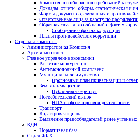
Комиссия по соблюдению требований к служ
Доклады, отчеты, обзоры, статистическая и 
Формы документов, связанных с противодейс
Ответственные лица за работу по профилакт
Обратная связь для сообщений о фактах корр
Сообщение о фактах коррупции
Планы противодействия коррупции
Отделы и комитеты
Административная Комиссия
Архивный отдел
Главное управление экономики
Развитие конкуренции
Антимонопольный комплаенс
Муниципальное имущество
Прогнозный план приватизации и отчет
Земля и имущество
Публичный сервитут
Потребительский рынок
НПА в сфере торговой деятельности
Транспорт
Кадастровая оценка
Выявление правообладателей ранее учтенных 
КДН
Нормативная база
Отдел ЖКХ