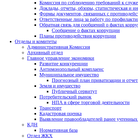
Комиссия по соблюдению требований к служ
Доклады, отчеты, обзоры, статистическая и 
Формы документов, связанных с противодейс
Ответственные лица за работу по профилакт
Обратная связь для сообщений о фактах корр
Сообщение о фактах коррупции
Планы противодействия коррупции
Отделы и комитеты
Административная Комиссия
Архивный отдел
Главное управление экономики
Развитие конкуренции
Антимонопольный комплаенс
Муниципальное имущество
Прогнозный план приватизации и отчет
Земля и имущество
Публичный сервитут
Потребительский рынок
НПА в сфере торговой деятельности
Транспорт
Кадастровая оценка
Выявление правообладателей ранее учтенных 
КДН
Нормативная база
Отдел ЖКХ