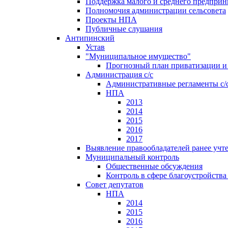
Поддержка малого и среднего предприн
Полномочия администрации сельсовета
Проекты НПА
Публичные слушания
Антипинский
Устав
"Муниципальное имущество"
Прогнозный план приватизации и 
Администрация с/с
Административные регламенты с/
НПА
2013
2014
2015
2016
2017
Выявление правообладателей ранее учт
Муниципальный контроль
Общественные обсуждения
Контроль в сфере благоустройств
Совет депутатов
НПА
2014
2015
2016