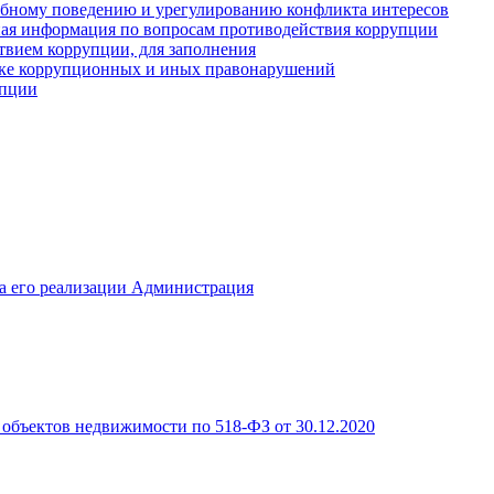
ебному поведению и урегулированию конфликта интересов
иная информация по вопросам противодействия коррупции
твием коррупции, для заполнения
ике коррупционных и иных правонарушений
упции
а его реализации Администрация
объектов недвижимости по 518-ФЗ от 30.12.2020