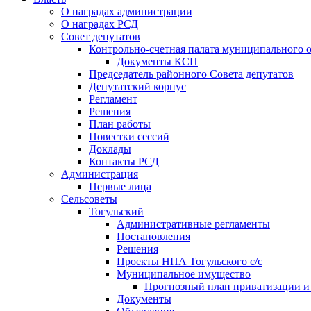
О наградах администрации
О наградах РСД
Совет депутатов
Контрольно-счетная палата муниципального о
Документы КСП
Председатель районного Совета депутатов
Депутатский корпус
Регламент
Решения
План работы
Повестки сессий
Доклады
Контакты РСД
Администрация
Первые лица
Сельсоветы
Тогульский
Административные регламенты
Постановления
Решения
Проекты НПА Тогульского с/с
Муниципальное имущество
Прогнозный план приватизации и о
Документы