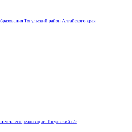
бразования Тогульский район Алтайского края
тчета его реализации Тогульский с/с