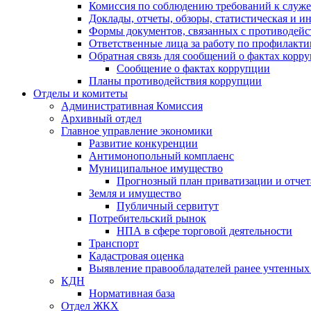
Комиссия по соблюдению требований к служ
Доклады, отчеты, обзоры, статистическая и 
Формы документов, связанных с противодейс
Ответственные лица за работу по профилакт
Обратная связь для сообщений о фактах корр
Сообщение о фактах коррупции
Планы противодействия коррупции
Отделы и комитеты
Административная Комиссия
Архивный отдел
Главное управление экономики
Развитие конкуренции
Антимонопольный комплаенс
Муниципальное имущество
Прогнозный план приватизации и отчет
Земля и имущество
Публичный сервитут
Потребительский рынок
НПА в сфере торговой деятельности
Транспорт
Кадастровая оценка
Выявление правообладателей ранее учтенных 
КДН
Нормативная база
Отдел ЖКХ