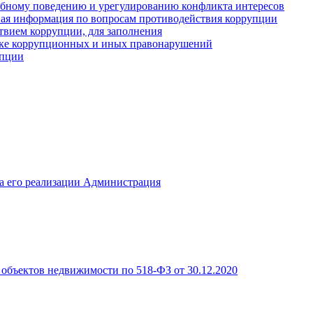
ебному поведению и урегулированию конфликта интересов
иная информация по вопросам противодействия коррупции
твием коррупции, для заполнения
ике коррупционных и иных правонарушений
упции
а его реализации Администрация
объектов недвижимости по 518-ФЗ от 30.12.2020