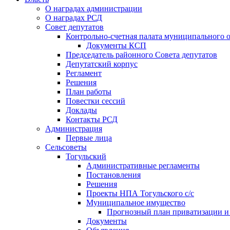
О наградах администрации
О наградах РСД
Совет депутатов
Контрольно-счетная палата муниципального о
Документы КСП
Председатель районного Совета депутатов
Депутатский корпус
Регламент
Решения
План работы
Повестки сессий
Доклады
Контакты РСД
Администрация
Первые лица
Сельсоветы
Тогульский
Административные регламенты
Постановления
Решения
Проекты НПА Тогульского с/с
Муниципальное имущество
Прогнозный план приватизации и о
Документы