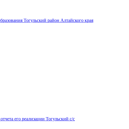
бразования Тогульский район Алтайского края
тчета его реализации Тогульский с/с