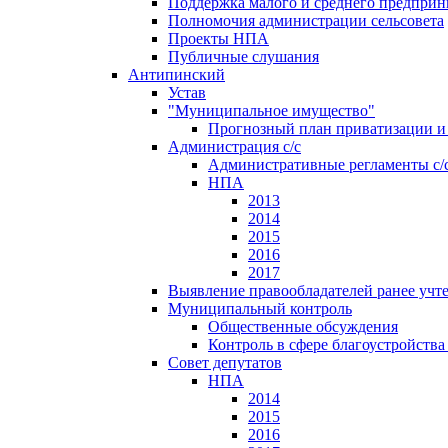
Поддержка малого и среднего предприн
Полномочия администрации сельсовета
Проекты НПА
Публичные слушания
Антипинский
Устав
"Муниципальное имущество"
Прогнозный план приватизации и 
Администрация с/с
Административные регламенты с/
НПА
2013
2014
2015
2016
2017
Выявление правообладателей ранее учт
Муниципальный контроль
Общественные обсуждения
Контроль в сфере благоустройств
Совет депутатов
НПА
2014
2015
2016