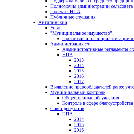
Поддержка малого и среднего предприн
Полномочия администрации сельсовета
Проекты НПА
Публичные слушания
Антипинский
Устав
"Муниципальное имущество"
Прогнозный план приватизации и 
Администрация с/с
Административные регламенты с/
НПА
2013
2014
2015
2016
2017
Выявление правообладателей ранее учт
Муниципальный контроль
Общественные обсуждения
Контроль в сфере благоустройств
Совет депутатов
НПА
2014
2015
2016