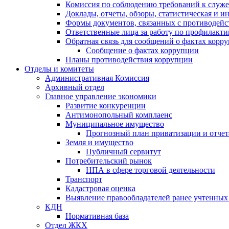
Комиссия по соблюдению требований к служ
Доклады, отчеты, обзоры, статистическая и 
Формы документов, связанных с противодейс
Ответственные лица за работу по профилакт
Обратная связь для сообщений о фактах корр
Сообщение о фактах коррупции
Планы противодействия коррупции
Отделы и комитеты
Административная Комиссия
Архивный отдел
Главное управление экономики
Развитие конкуренции
Антимонопольный комплаенс
Муниципальное имущество
Прогнозный план приватизации и отчет
Земля и имущество
Публичный сервитут
Потребительский рынок
НПА в сфере торговой деятельности
Транспорт
Кадастровая оценка
Выявление правообладателей ранее учтенных 
КДН
Нормативная база
Отдел ЖКХ