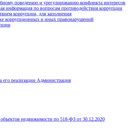
ебному поведению и урегулированию конфликта интересов
иная информация по вопросам противодействия коррупции
твием коррупции, для заполнения
ике коррупционных и иных правонарушений
упции
а его реализации Администрация
объектов недвижимости по 518-ФЗ от 30.12.2020