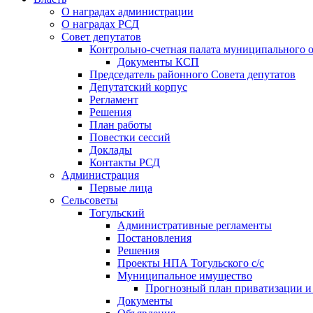
О наградах администрации
О наградах РСД
Совет депутатов
Контрольно-счетная палата муниципального о
Документы КСП
Председатель районного Совета депутатов
Депутатский корпус
Регламент
Решения
План работы
Повестки сессий
Доклады
Контакты РСД
Администрация
Первые лица
Сельсоветы
Тогульский
Административные регламенты
Постановления
Решения
Проекты НПА Тогульского с/с
Муниципальное имущество
Прогнозный план приватизации и о
Документы