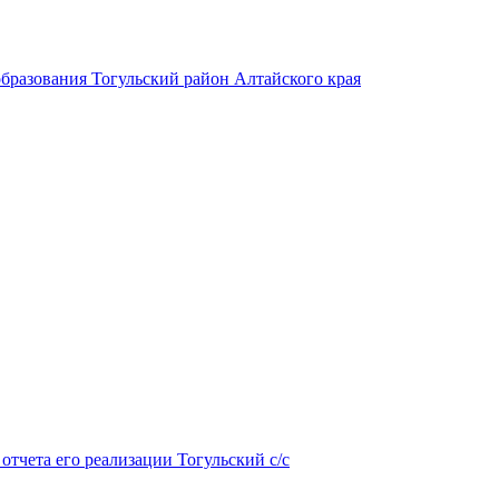
бразования Тогульский район Алтайского края
тчета его реализации Тогульский с/с