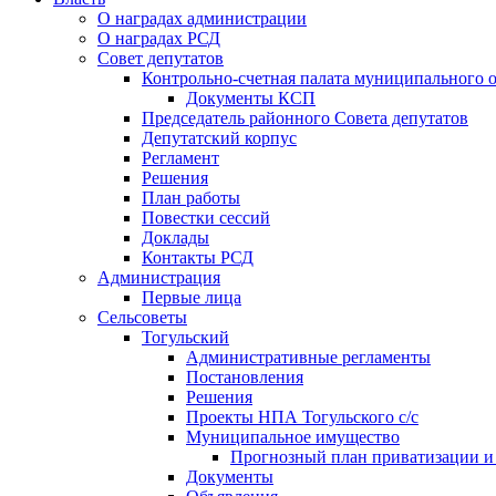
О наградах администрации
О наградах РСД
Совет депутатов
Контрольно-счетная палата муниципального о
Документы КСП
Председатель районного Совета депутатов
Депутатский корпус
Регламент
Решения
План работы
Повестки сессий
Доклады
Контакты РСД
Администрация
Первые лица
Сельсоветы
Тогульский
Административные регламенты
Постановления
Решения
Проекты НПА Тогульского с/с
Муниципальное имущество
Прогнозный план приватизации и о
Документы