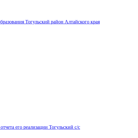
бразования Тогульский район Алтайского края
тчета его реализации Тогульский с/с