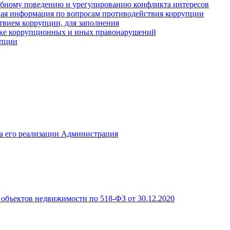
ебному поведению и урегулированию конфликта интересов
иная информация по вопросам противодействия коррупции
твием коррупции, для заполнения
ике коррупционных и иных правонарушений
упции
а его реализации Администрация
объектов недвижимости по 518-ФЗ от 30.12.2020