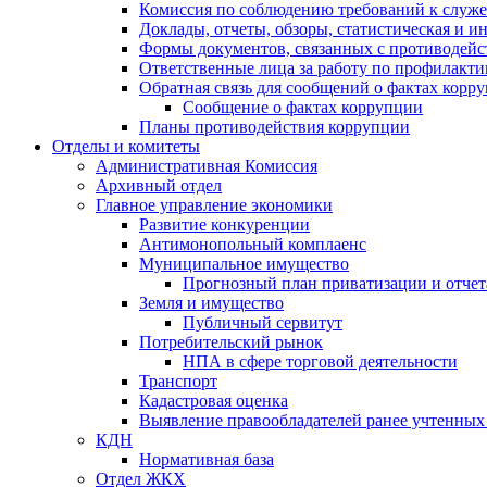
Комиссия по соблюдению требований к служ
Доклады, отчеты, обзоры, статистическая и 
Формы документов, связанных с противодейс
Ответственные лица за работу по профилакт
Обратная связь для сообщений о фактах корр
Сообщение о фактах коррупции
Планы противодействия коррупции
Отделы и комитеты
Административная Комиссия
Архивный отдел
Главное управление экономики
Развитие конкуренции
Антимонопольный комплаенс
Муниципальное имущество
Прогнозный план приватизации и отчет
Земля и имущество
Публичный сервитут
Потребительский рынок
НПА в сфере торговой деятельности
Транспорт
Кадастровая оценка
Выявление правообладателей ранее учтенных 
КДН
Нормативная база
Отдел ЖКХ