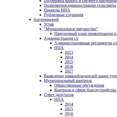
Поддержка малого и среднего предприн
Полномочия администрации сельсовета
Проекты НПА
Публичные слушания
Антипинский
Устав
"Муниципальное имущество"
Прогнозный план приватизации и 
Администрация с/с
Административные регламенты с/
НПА
2013
2014
2015
2016
2017
Выявление правообладателей ранее учт
Муниципальный контроль
Общественные обсуждения
Контроль в сфере благоустройств
Совет депутатов
НПА
2014
2015
2016