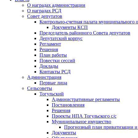
О наградах администрации
О наградах РСД
Совет депутатов
Контрольно-счетная палата муниципального о
Документы КСП
Председатель районного Совета депутатов
Депутатский корпус
Регламент
Решения
План работы
Повестки сессий
Доклады
Контакты РСД
Администрация
Первые лица
Сельсоветы
Тогульский
Административные регламенты
Постановления
Решения
Проекты НПА Тогульского с/с
Муниципальное имущество
Прогнозный план приватизации и о
Документы