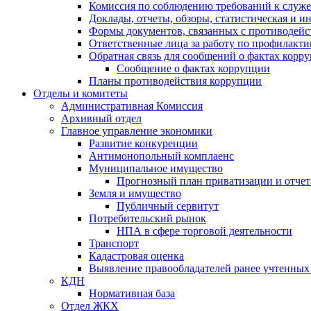
Комиссия по соблюдению требований к служ
Доклады, отчеты, обзоры, статистическая и 
Формы документов, связанных с противодейс
Ответственные лица за работу по профилакт
Обратная связь для сообщений о фактах корр
Сообщение о фактах коррупции
Планы противодействия коррупции
Отделы и комитеты
Административная Комиссия
Архивный отдел
Главное управление экономики
Развитие конкуренции
Антимонопольный комплаенс
Муниципальное имущество
Прогнозный план приватизации и отчет
Земля и имущество
Публичный сервитут
Потребительский рынок
НПА в сфере торговой деятельности
Транспорт
Кадастровая оценка
Выявление правообладателей ранее учтенных 
КДН
Нормативная база
Отдел ЖКХ