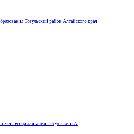
бразования Тогульский район Алтайского края
тчета его реализации Тогульский с/с