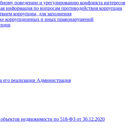
ебному поведению и урегулированию конфликта интересов
иная информация по вопросам противодействия коррупции
твием коррупции, для заполнения
ике коррупционных и иных правонарушений
упции
а его реализации Администрация
объектов недвижимости по 518-ФЗ от 30.12.2020