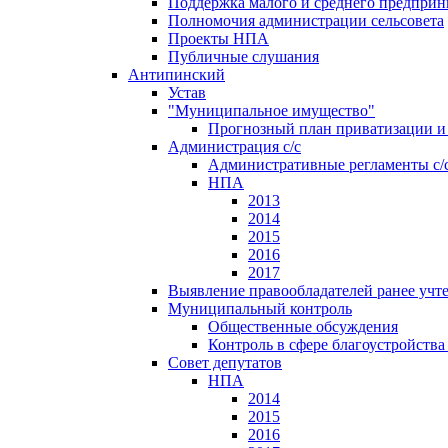
Поддержка малого и среднего предприн
Полномочия администрации сельсовета
Проекты НПА
Публичные слушания
Антипинский
Устав
"Муниципальное имущество"
Прогнозный план приватизации и 
Администрация с/с
Административные регламенты с/
НПА
2013
2014
2015
2016
2017
Выявление правообладателей ранее учт
Муниципальный контроль
Общественные обсуждения
Контроль в сфере благоустройств
Совет депутатов
НПА
2014
2015
2016