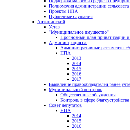
Поддержка малого и среднего предприн
Полномочия администрации сельсовета
Проекты НПА
Публичные слушания
Антипинский
Устав
"Муниципальное имущество"
Прогнозный план приватизации и 
Администрация с/с
Административные регламенты с/
НПА
2013
2014
2015
2016
2017
Выявление правообладателей ранее учт
Муниципальный контроль
Общественные обсуждения
Контроль в сфере благоустройств
Совет депутатов
НПА
2014
2015
2016