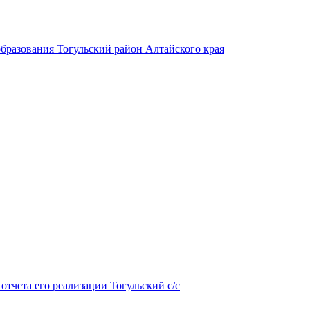
бразования Тогульский район Алтайского края
тчета его реализации Тогульский с/с