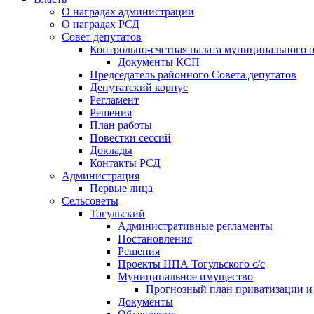
О наградах администрации
О наградах РСД
Совет депутатов
Контрольно-счетная палата муниципального о
Документы КСП
Председатель районного Совета депутатов
Депутатский корпус
Регламент
Решения
План работы
Повестки сессий
Доклады
Контакты РСД
Администрация
Первые лица
Сельсоветы
Тогульский
Административные регламенты
Постановления
Решения
Проекты НПА Тогульского с/с
Муниципальное имущество
Прогнозный план приватизации и о
Документы