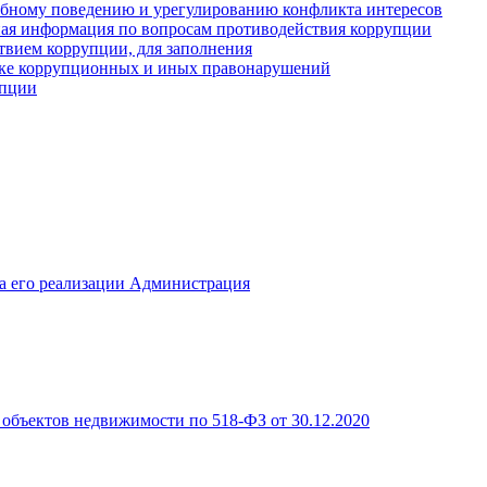
ебному поведению и урегулированию конфликта интересов
иная информация по вопросам противодействия коррупции
твием коррупции, для заполнения
ике коррупционных и иных правонарушений
упции
а его реализации Администрация
объектов недвижимости по 518-ФЗ от 30.12.2020