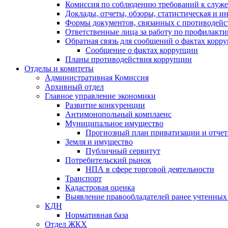
Комиссия по соблюдению требований к служ
Доклады, отчеты, обзоры, статистическая и 
Формы документов, связанных с противодейс
Ответственные лица за работу по профилакт
Обратная связь для сообщений о фактах корр
Сообщение о фактах коррупции
Планы противодействия коррупции
Отделы и комитеты
Административная Комиссия
Архивный отдел
Главное управление экономики
Развитие конкуренции
Антимонопольный комплаенс
Муниципальное имущество
Прогнозный план приватизации и отчет
Земля и имущество
Публичный сервитут
Потребительский рынок
НПА в сфере торговой деятельности
Транспорт
Кадастровая оценка
Выявление правообладателей ранее учтенных 
КДН
Нормативная база
Отдел ЖКХ